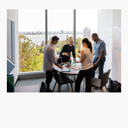
-----